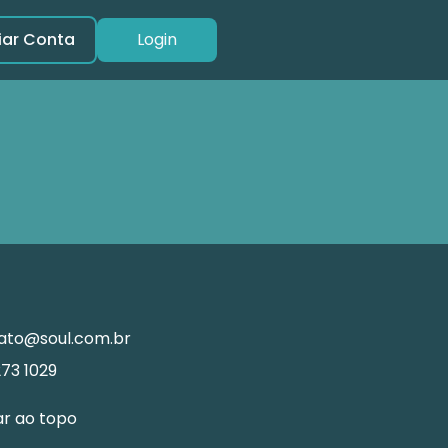
iar Conta
Login
ato@soul.com.br
273 1029
ar ao topo