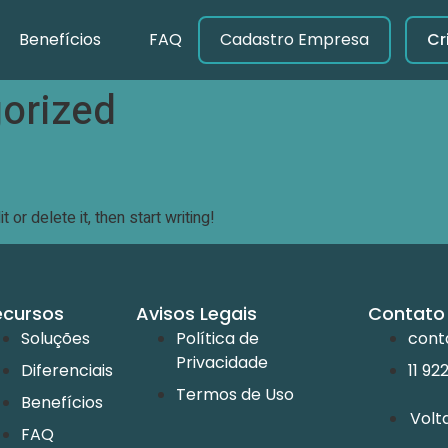
Benefícios
FAQ
Cadastro Empresa
Cr
orized
or delete it, then start writing!
ecursos
Avisos Legais
Contato
Soluções
Política de
cont
Privacidade
Diferenciais
11 92
Termos de Uso
Benefícios
Volt
FAQ